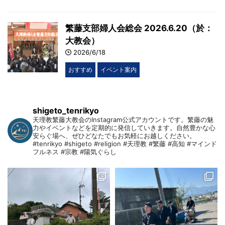
繁藤支部婦人会総会 2026.6.20（於：
大教会）
2026/6/18
おすすめ
イベント案内
shigeto_tenrikyo
天理教繁藤大教会のInstagram公式アカウントです。繁藤の魅
力やイベントなどを定期的に発信していきます。自然豊かな心
安らぐ場へ、ぜひどなたでもお気軽にお越しください。
#tenrikyo #shigeto #religion #天理教 #繁藤 #高知 #マインド
フルネス #宗教 #陽気ぐらし