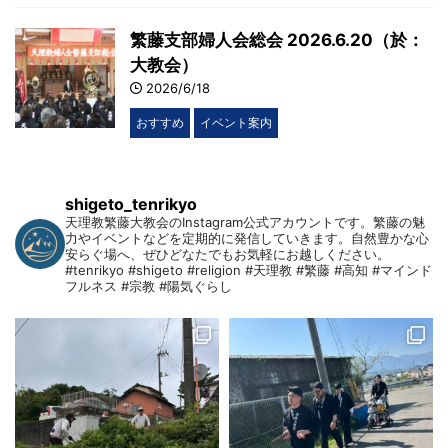
繁藤支部婦人会総会 2026.6.20（於：
大教会）
2026/6/18
おすすめ
イベント案内
shigeto_tenrikyo
天理教繁藤大教会のInstagram公式アカウントです。繁藤の魅
力やイベントなどを定期的に発信していきます。自然豊かな心
安らぐ場へ、ぜひどなたでもお気軽にお越しください。
#tenrikyo #shigeto #religion #天理教 #繁藤 #高知 #マインド
フルネス #宗教 #陽気ぐらし