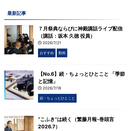
最新記事
７月祭典ならびに神殿講話ライブ配信
（講話：坂本 久徳 役員）
2026/7/21
おすすめ
動画
【No.6】続・ちょっとひとこと 「季節
と記憶」
2026/7/18
続・ちょっとひとこと
“こふき”は続く（繁藤月報-巻頭言
2026.7）