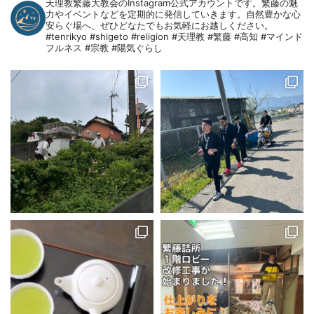
天理教繁藤大教会のInstagram公式アカウントです。繁藤の魅
力やイベントなどを定期的に発信していきます。自然豊かな心
安らぐ場へ、ぜひどなたでもお気軽にお越しください。
#tenrikyo #shigeto #religion #天理教 #繁藤 #高知 #マインド
フルネス #宗教 #陽気ぐらし