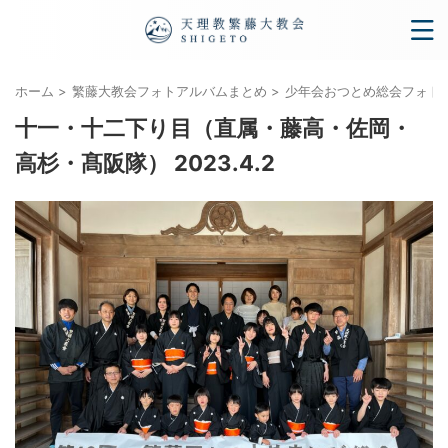
ホーム
>
繁藤大教会フォトアルバムまとめ
>
少年会おつとめ総会フォトアル
十一・十二下り目（直属・藤高・佐岡・
高杉・髙阪隊） 2023.4.2