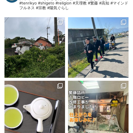
#tenrikyo #shigeto #religion #天理教 #繁藤 #高知 #マインド
フルネス #宗教 #陽気ぐらし