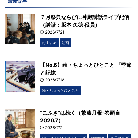
最新記事
７月祭典ならびに神殿講話ライブ配信
（講話：坂本 久徳 役員）
2026/7/21
おすすめ
動画
【No.6】続・ちょっとひとこと 「季節
と記憶」
2026/7/18
続・ちょっとひとこと
“こふき”は続く（繁藤月報-巻頭言
2026.7）
2026/7/2