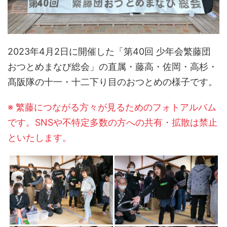
2023年4月2日に開催した「第40回 少年会繁藤団
おつとめまなび総会」の直属・藤高・佐岡・高杉・
髙阪隊の十一・十二下り目のおつとめの様子です。
※ 繁藤につながる方々が見るためのフォトアルバム
です。SNSや不特定多数の方への共有・拡散は禁止
といたします。