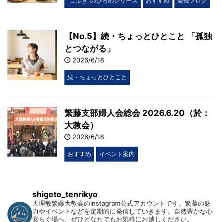
“こふき”のひろめシリーズ
おすすめ
会長ブログ
【No.5】続・ちょっとひとこと 「孤独
とつながる」
2026/6/18
続・ちょっとひとこと
繁藤支部婦人会総会 2026.6.20（於：
大教会）
2026/6/18
おすすめ
イベント案内
shigeto_tenrikyo
天理教繁藤大教会のInstagram公式アカウントです。繁藤の魅
力やイベントなどを定期的に発信していきます。自然豊かな心
安らぐ場へ、ぜひどなたでもお気軽にお越しください。