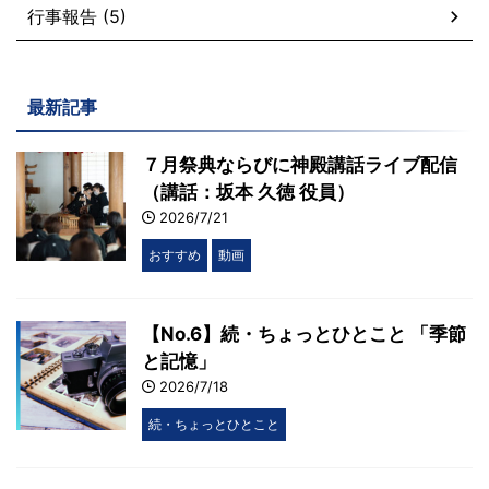
行事報告 (5)
最新記事
７月祭典ならびに神殿講話ライブ配信
（講話：坂本 久徳 役員）
2026/7/21
おすすめ
動画
【No.6】続・ちょっとひとこと 「季節
と記憶」
2026/7/18
続・ちょっとひとこと