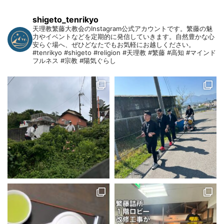
shigeto_tenrikyo
天理教繁藤大教会のInstagram公式アカウントです。繁藤の魅
力やイベントなどを定期的に発信していきます。自然豊かな心
安らぐ場へ、ぜひどなたでもお気軽にお越しください。
#tenrikyo #shigeto #religion #天理教 #繁藤 #高知 #マインド
フルネス #宗教 #陽気ぐらし