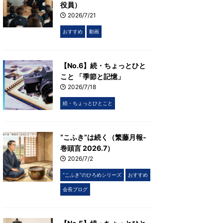
役員）
2026/7/21
おすすめ
動画
【No.6】続・ちょっとひと
こと 「季節と記憶」
2026/7/18
続・ちょっとひとこと
“こふき”は続く（繁藤月報-
巻頭言 2026.7）
2026/7/2
“こふき”のひろめシリーズ
おすすめ
会長ブログ