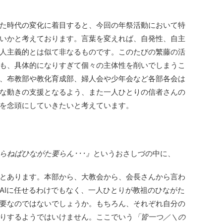
た時代の変化に着目すると、今回の年祭活動において特
いかと考えております。言葉を変えれば、自発性、自主
人主義的とは似て非なるものです。このたびの繁藤の活
も、具体的になりすぎて個々の主体性を削いでしまうこ
、布教部や教化育成部、婦人会や少年会など各部各会は
な動きの支援となるよう、また一人ひとりの信者さんの
を念頭にしていきたいと考えています。
らねばひながた要らん･･･』
というおさしづの中に、
とあります。本部から、大教会から、会長さんから言わ
AIに任せるわけでもなく、一人ひとりが教祖のひながた
要なのではないでしょうか。もちろん、それぞれ自分の
りするようではいけません。ここでいう
「皆一つ／＼の