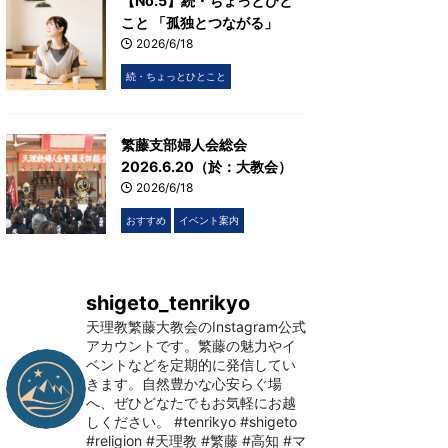
【No.5】続・ちょっとひと
こと 「孤独とつながる」
2026/6/18
続・ちょっとひとこと
繁藤支部婦人会総会
2026.6.20（於：大教会）
2026/6/18
おすすめ
イベント案内
shigeto_tenrikyo
天理教繁藤大教会のInstagram公式
アカウントです。繁藤の魅力やイ
ベントなどを定期的に発信してい
きます。自然豊かな心安らぐ場
へ、ぜひどなたでもお気軽にお越
しください。
#tenrikyo #shigeto
#religion #天理教 #繁藤 #高知 #マ