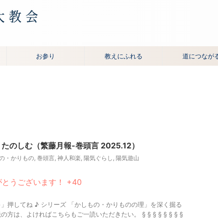
お参り
教えにふれる
道につなが
のしむ（繁藤月報-巻頭言 2025.12）
の・かりもの
,
巻頭言
,
神人和楽
,
陽気ぐらし
,
陽気遊山
とうございます！ +40
」押してね ♪ シリーズ 「かしもの・かりものの理」を深く掘る
の方は、よければこちらもご一読いただきたい。 § § § § § § § §