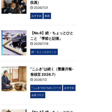
役員）
2026/7/21
おすすめ
動画
【No.6】続・ちょっとひと
こと 「季節と記憶」
2026/7/18
続・ちょっとひとこと
“こふき”は続く（繁藤月報-
巻頭言 2026.7）
2026/7/2
“こふき”のひろめシリーズ
おすすめ
会長ブログ