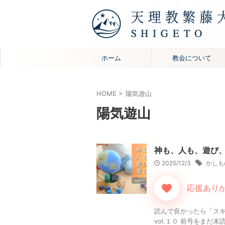
ホーム
教会について
HOME
>
陽気遊山
陽気遊山
神も、人も、遊び、た
2025/12/3
かしも
応援ありが
読んで良かったら「スキ
vol.１０ 前号をまだ未読