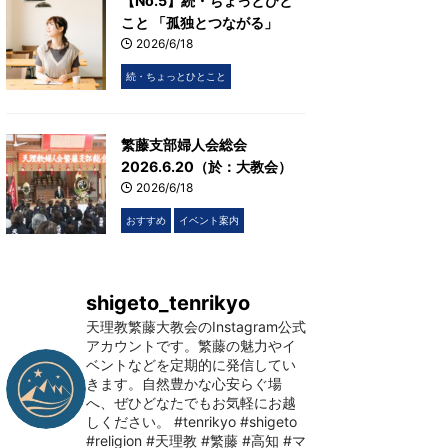
【No.5】続・ちょっとひと
こと 「孤独とつながる」
2026/6/18
続・ちょっとひとこと
繁藤支部婦人会総会
2026.6.20（於：大教会）
2026/6/18
おすすめ
イベント案内
shigeto_tenrikyo
天理教繁藤大教会のInstagram公式
アカウントです。繁藤の魅力やイ
ベントなどを定期的に発信してい
きます。自然豊かな心安らぐ場
へ、ぜひどなたでもお気軽にお越
しください。
#tenrikyo #shigeto
#religion #天理教 #繁藤 #高知 #マ